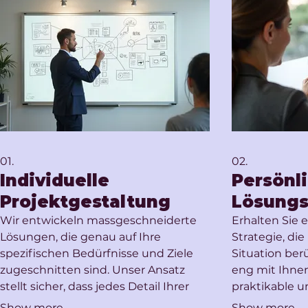
01.
02.
Individuelle
Persönl
Projektgestaltung
Lösung
Wir entwickeln massgeschneiderte
Erhalten Sie
Lösungen, die genau auf Ihre
Strategie, die
spezifischen Bedürfnisse und Ziele
Situation ber
zugeschnitten sind. Unser Ansatz
eng mit Ihn
stellt sicher, dass jedes Detail Ihrer
praktikable u
Vision berücksichtig wird, um ein
zu entwickeln,
Show more
Show more