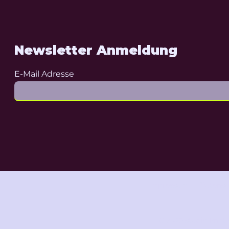
Newsletter Anmeldung
E-Mail Adresse
Impressum
Datensc
© 2025 studio knot