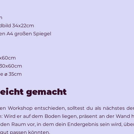
m
bild 34x22cm
n A4 großen Spiegel
0x60cm
. 30x60cm
 je ⌀ 35cm
leicht gemacht
nen Workshop entschieden, solltest du als nächstes de
 Wird er auf dem Boden liegen, präsent an der Wand h
ir den Raum vor, in dem dein Endergebnis sein wird, über
gut passen könnten.