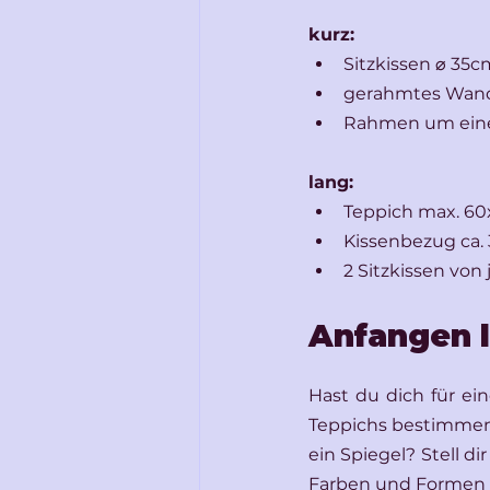
kurz:
Sitzkissen ⌀ 35c
gerahmtes Wand
Rahmen um eine
lang:
Teppich max. 6
Kissenbezug ca
2 Sitzkissen von
Anfangen 
Hast du dich für ei
Teppichs bestimmen:
ein Spiegel? Stell d
Farben und Formen 