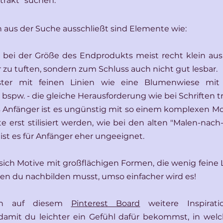
trakt" suchen.
h aus der Suche ausschließt sind Elemente wie:
len bei der Größe des Endprodukts meist recht klein au
 zu tuften, sondern zum Schluss auch nicht gut lesbar.
uster mit feinen Linien wie eine Blumenwiese mit v
pw. - die gleiche Herausforderung wie bei Schriften tri
s Anfänger ist es ungünstig mit so einem komplexen Mo
 erst stilisiert werden, wie bei den alten "Malen-nach-
ist es für Anfänger eher ungeeignet.
ich Motive mit großflächigen Formen, die wenig feine L
hen du nachbilden musst, umso einfacher wird es!
ch auf diesem 
Pinterest Board
 weitere Inspirati
amit du leichter ein Gefühl dafür bekommst, in welc