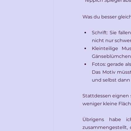
"Teppich Spiegel abs
Was du besser gleic
Schrift: Sie fal
nicht nur schwer
Kleinteilige M
Gänseblümchen bs
Fotos: gerade al
Das Motiv müsste
und selbst dann 
Stattdessen eignen s
weniger kleine Fläc
Übrigens habe i
zusammengestellt, d