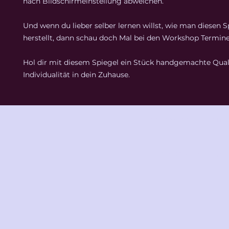
nach Bildschirmeinstellung abweichen.
Und wenn du lieber selber lernen willst, wie man diesen S
herstellt, dann schau doch Mal bei den Workshop Termine
Hol dir mit diesem Spiegel ein Stück handgemachte Qual
Individualität in dein Zuhause.
Impressum
Datensc
© 2025 studio knot