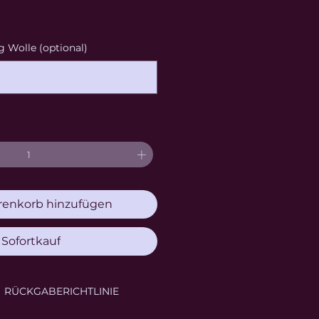
 Wolle (optional)
0/500
enkorb hinzufügen
Sofortkauf
RÜCKGABERICHTLINIE