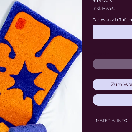
Preis
349,00 €
inkl. MwSt.
Farbwunsch Tufting
Anzahl
*
Zum War
MATERIALINFO